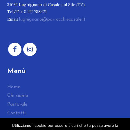
31032 Lughignano di Casale sul Sile (TV)
Tel/Fax 0422 788421
Email
lughignano@parrocchiecasale.it
Menù
Home
Chi siamo
Pastorale
Contatti
Admin login
Utilizziamo i cookie per essere sicuri che tu possa avere la