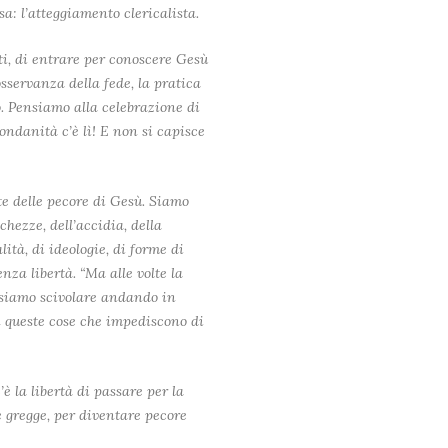
sa: l’atteggiamento clericalista.
ti, di entrare per conoscere Gesù
sservanza della fede, la pratica
. Pensiamo alla celebrazione di
ndanità c’è lì! E non si capisce
te delle pecore di Gesù. Siamo
cchezze, dell’accidia, della
ità, di ideologie, di forme di
nza libertà. “Ma alle volte la
Possiamo scivolare andando in
n queste cose che impediscono di
’è la libertà di passare per la
 gregge, per diventare pecore