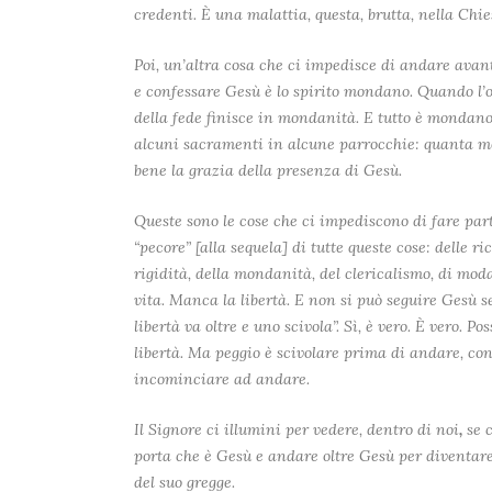
credenti. È una malattia, questa, brutta, nella Chie
Poi, un’altra cosa che ci impedisce di andare avan
e confessare Gesù è lo spirito mondano. Quando l’o
della fede finisce in mondanità. E tutto è mondano
alcuni sacramenti in alcune parrocchie: quanta mo
bene la grazia della presenza di Gesù.
Queste sono le cose che ci impediscono di fare par
“pecore” [alla sequela] di tutte queste cose: delle ri
rigidità, della mondanità, del clericalismo, di modal
vita. Manca la libertà. E non si può seguire Gesù se
libertà va oltre e uno scivola”. Sì, è vero. È vero. 
libertà. Ma peggio è scivolare prima di andare, co
incominciare ad andare.
Il Signore ci illumini per vedere, dentro di noi
,
se c
porta che è Gesù e andare oltre Gesù per diventare
del suo gregge.