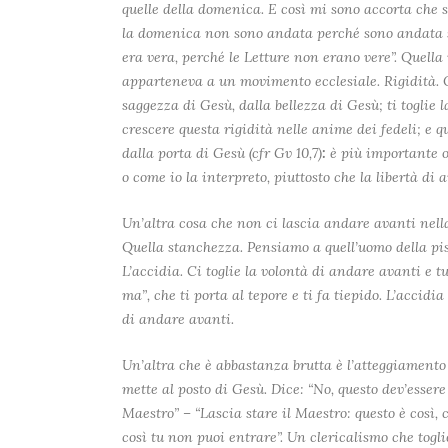
quelle della domenica. E così mi sono accorta che 
la domenica non sono andata perché sono andata 
era vera, perché le Letture non erano vere”. Quella 
apparteneva a un movimento ecclesiale. Rigidità. 
saggezza di Gesù, dalla bellezza di Gesù; ti toglie l
crescere questa rigidità nelle anime dei fedeli; e q
dalla porta di Gesù (cfr Gv 10,7)
:
è più importante o
o come io la interpreto, piuttosto che la libertà d
Un’altra cosa che non ci lascia andare avanti nell
Quella stanchezza. Pensiamo a quell’uomo della pisc
L’accidia. Ci toglie la volontà di andare avanti e tu
ma”, che ti porta al tepore e ti fa tiepido. L’accidi
di andare avanti.
Un’altra che è abbastanza brutta è l’atteggiamento c
mette al posto di Gesù. Dice: “No, questo dev’essere c
Maestro” – “Lascia stare il Maestro: questo è così, co
così tu non puoi entrare”. Un clericalismo che toglie