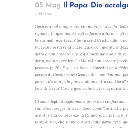
05 Mag
Il Papa: Dio accolg
in
Notizie
Gesù era nel tempio, era vicina la festa della Dedi
i giudei, in quel tempo, «gli si fecero attorno e gli
terrai nell’incertezza? Se tu sei il Cristo, dillo a 
facevano perdere la pazienza, e con quanta mitezza
detto e non credete”» (v. 25). Continuavano a dire: “
detto, ma non credete!”. «Ma voi non credete perch
pecore» (v. 26). E questo, forse, ci suscita un dubbio
pecore di Gesù; ma se Gesù ci dicesse: “Voi non po
parte”, c’è una fede previa, all’incontro con Gesù? 
fede di Gesù? Cosa è quello che mi ferma davanti 
Ci sono degli atteggiamenti previ alla confessione
siamo nel gregge di Gesù. Sono come “antipatie pr
avanti nella conoscenza del Signore. La prima di t
tanti di noi, che siamo entrati dalla porta del Sig