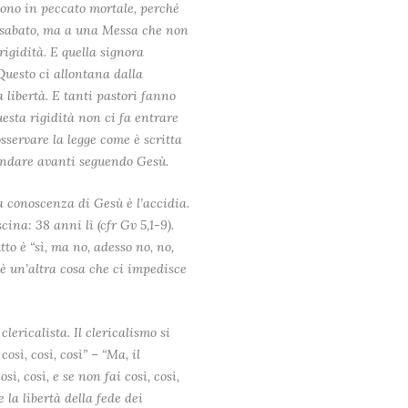
sono in peccato mortale, perché
sabato, ma a una Messa che non
rigidità. E quella signora
Questo ci allontana dalla
a libertà. E tanti pastori fanno
uesta rigidità non ci fa entrare
sservare la legge come è scritta
i andare avanti seguendo Gesù.
a conoscenza di Gesù è l’accidia.
ina: 38 anni lì (cfr Gv 5,1-9).
tto è “sì, ma no, adesso no, no,
a è un’altra cosa che ci impedisce
lericalista. Il clericalismo si
osì, così, così” – “Ma, il
sì, così, e se non fai così, così,
 la libertà della fede dei