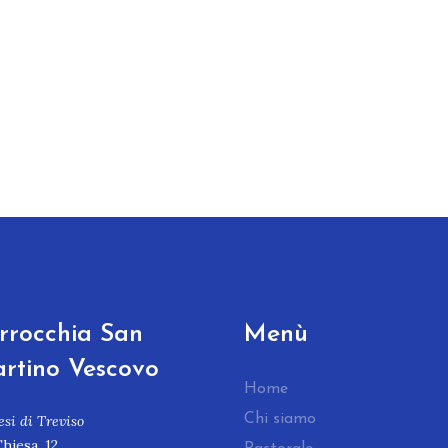
rrocchia San
Menù
rtino Vescovo
Home
Chi siamo
esi di Treviso
Chiesa, 12