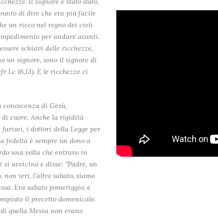
chezze. Il Signore è stato duro,
 punto di dire che era più facile
e un ricco nel regno dei cieli
un impedimento per andare avanti.
sere schiavi delle ricchezze,
o un signore, sono il signore di
 Lc 16,13). E le ricchezze ci
a conoscenza di Gesù,
 di cuore. Anche la rigidità
farisei, i dottori della Legge per
 la fedeltà è sempre un dono a
ordo una volta che entravo in
si avvicinò e disse: “Padre, un
 non ieri, l’altro sabato, siamo
ssa. Era sabato pomeriggio, e
mpiuto il precetto domenicale.
e di quella Messa non erano