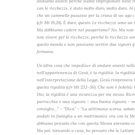
andiamo avanti perché siamo imprigionati nelle ric
con le ricchezze, è stato molto duro, molto duro. Al
che un cammello passasse per la cruna di un ago ch
(cfr Mt 19,24). È duro, questo. Le ricchezze sono 
Ma dobbiamo cadere nel pauperismo? No. Ma non es
non vivere per le ricchezze, perché le ricchezze son
questo mondo e non possiamo servire due signori (cfr
fermano.
Un’altra cosa che impedisce di andare avanti nell
nell’appartenenza di Gesù, è la rigidità: la rigidità
nell’interpretazione della Legge. Gesù rimprovera i 
questa rigidità (cfr Mt 23,1-36). Che non è fedeltà:
Dio; la rigidità è una sicurezza per me stesso. Ric
parrocchia e una signora – una buona signora – mi 
consiglio…” – “Dica.” – “La settimana scorsa, sabato,
andati in famiglia a un matrimonio: era con la Me
abbiamo pensato che con questa Messa avevamo co
Ma poi, tornando a casa, ho pensato che le Lettur