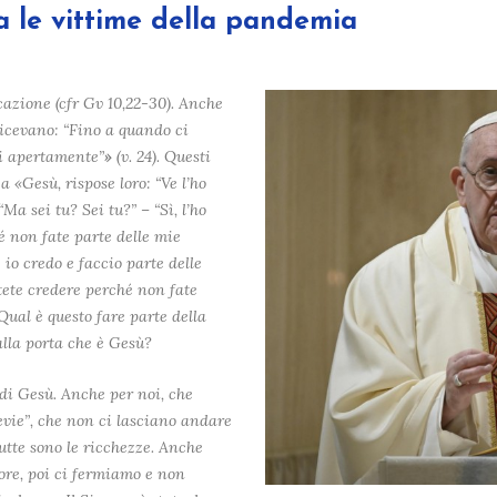
a le vittime della pandemia
cazione (cfr Gv 10,22-30). Anche
 dicevano: “Fino a quando ci
noi apertamente”
»
(v. 24). Questi
 «Gesù, rispose loro: “Ve l’ho
Ma sei tu? Sei tu?” – “Sì, l’ho
é non fate parte delle mie
: io credo e faccio parte delle
tete credere perché non fate
Qual è questo fare parte della
alla porta che è Gesù?
 di Gesù. Anche per noi, che
evie”, che non ci lasciano andare
utte sono le ricchezze. Anche
nore, poi ci fermiamo e non