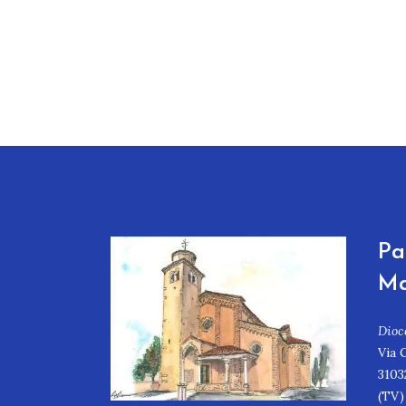
Pa
Ma
Dioc
Via 
3103
(TV)