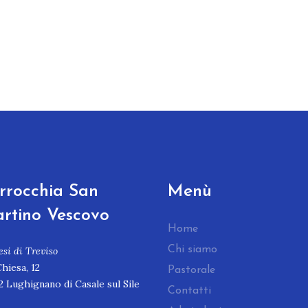
rrocchia San
Menù
rtino Vescovo
Home
Chi siamo
esi di Treviso
Chiesa, 12
Pastorale
2 Lughignano di Casale sul Sile
Contatti